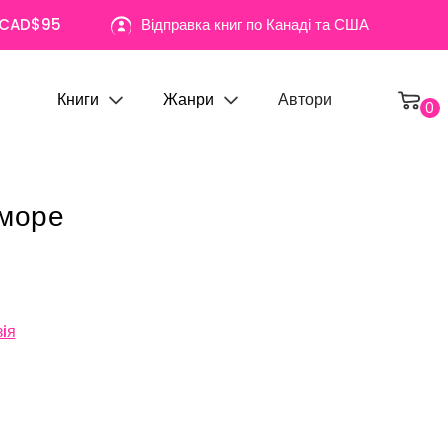
д CAD$95
Відправка книг по Канаді та США
Книги
Жанри
Автори
0
 море
iя