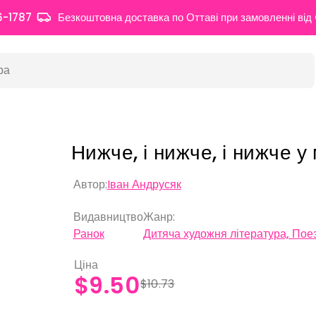
6-1787
Безкоштовна доставка по Оттаві при замовленні ві
Нижче, і нижче, і нижче у
Автор:
Iван Андрусяк
Видавництво
Жанр:
Ранок
Дитяча художня література, Поез
Ціна
$9.50
$10.73