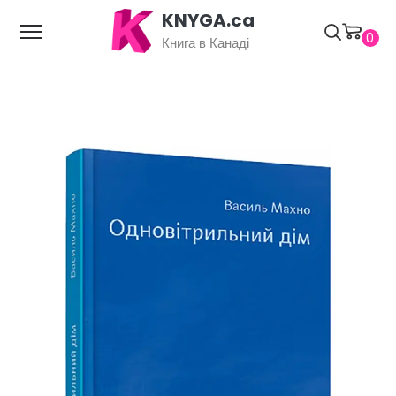
KNYGA.ca
0
Книга в Канаді