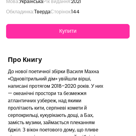
Мова:
Українська
Рік видання:
2021
Обкладинка:
Тверда
Сторінок:
144
Про Книгу
До нової поетичної збірки Василя Махна
«Одновітрильний дім» увійшли вірші,
написані протягом 2018–2020 років. У них
— океанічні простори та безмежжя
атлантичних узбереж, над якими
пролітають кити, серпневі комети й
серпокрильці, кукурікають дощі, а Бах,
замість музики, займається плеканням
бджіл. З вікон поетового дому, що пливе