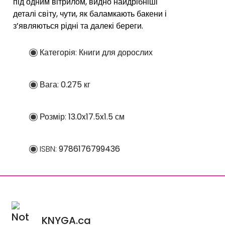
під одним вітрилом, видно найдрібніші
деталі світу, чути, як баламкають бакени і
з’являються рідні та далекі береги.
Категорія:
Книги для дорослих
Вага:
0.275 кг
Розмір:
13.0x17.5x1.5 см
ISBN:
9786176799436
KNYGA.ca