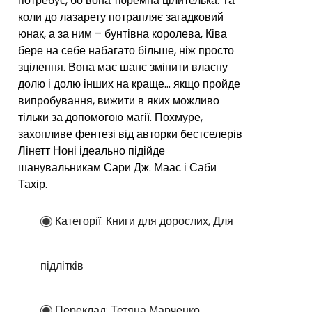
потребує, бо вона тюремна цілителька. Та
коли до лазарету потрапляє загадковий
юнак, а за ним – бунтівна королева, Ківа
бере на себе набагато більше, ніж просто
зцілення. Вона має шанс змінити власну
долю і долю інших на краще… якщо пройде
випробування, вижити в яких можливо
тільки за допомогою магії. Похмуре,
захопливе фентезі від авторки бестселерів
Лінетт Ноні ідеально підійде
шанувальникам Сари Дж. Маас і Саби
Тахір.
Категорії:
Книги для дорослих, Для
підлітків
Переклад:
Тетяна Марченко