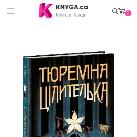
KNYGA.ca
0
Книга в Канаді