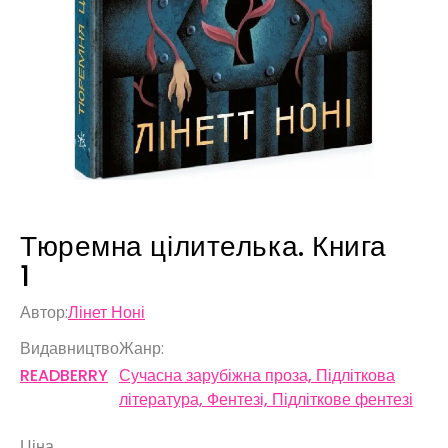
Тюремна цілителька. Книга
1
Автор:
Лінет Ноні
Видавництво
Жанр:
READBERRY
Сучасна зарубіжна проза, Підліткова
література, Фентезі, Підліткове фентезі
Ціна