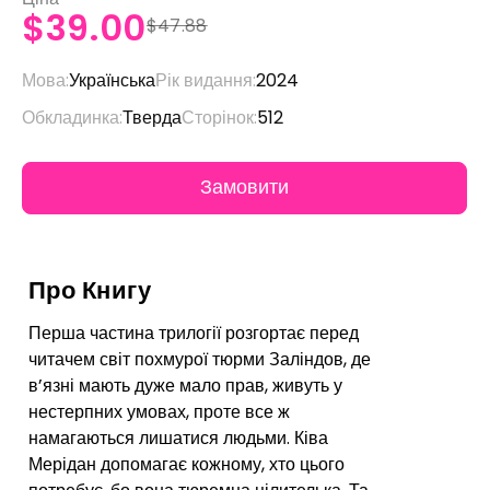
$39.00
$47.88
Мова:
Українська
Рік видання:
2024
Обкладинка:
Тверда
Сторінок:
512
Про Книгу
Перша частина трилогії розгортає перед
читачем світ похмурої тюрми Заліндов, де
в’язні мають дуже мало прав, живуть у
нестерпних умовах, проте все ж
намагаються лишатися людьми. Ківа
Мерідан допомагає кожному, хто цього