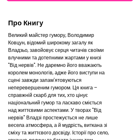
Про Книгу
Великий майстер гумору, Володимир
Ковцун, відомий широкому загалу як
Владзьо, завойовує серця читачів своїми
влучними та дотепними жартами у книзі
"Від нервів". Не даремно його вважають
королем монологів, адже його виступи на
сцені завжди запам'ятовуються
неперевершеним гумором. Ця книга –
справжній скарб для тих, хто цінує
національний гумор та ласкаво сміється
над життєвими аспектами. У творах "Від
нервів" Владзі простежується не лише
весела атмосфера, а й мудрість, виткана зі
сміху та життєвого досвіду. Історії про село,