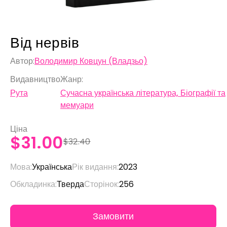
Від нервів
Автор:
Володимир Ковцун (Владзьо)
Видавництво
Жанр:
Рута
Сучасна українська література, Біографії та
мемуари
Ціна
$31.00
$32.40
Мова:
Українська
Рік видання:
2023
Обкладинка:
Тверда
Сторінок:
256