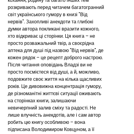
кохання, родину та багато інших тем
розкривають перед читачем багатогранний
світ українського гумору в книзі "Від
нервів". Захопливі анекдоти та глибокі
думки автора покликані вразити кожного,
хто відкриває ці сторінки. Ця книга – не
просто розважальний твір, а своєрідна
аптека для душі під назвою "Від нервів", де
кожен рядок – це рецепт доброго настрою.
Після читання оповідань Владзі ви не
просто посмієтеся від душі, а й, можливо,
подовжите своє життя на кілька щасливих
років. Це дивовижна концентрація гумору,
де різноманітні життєві ситуації оживають
на сторінках книги, залишаючи
невичерпний залив сміху та радості. Не
лише влучність анекдотів, але і сам автор
робить цю книгу особливою – вона
підписана Володимиром Ковцуном, а її