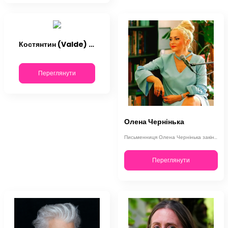
Костянтин (Valde) Ульянов
Переглянути
Олена Чернінька
Письменниця Олена Чернінька закінчила Львівську комерційну академію, а потім - …
Переглянути