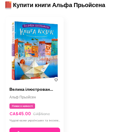
Купити книги Альфа Прьойсена
Велика ілюстрована книга казок. Том 1
Альф Прьойсен
Немає в наяності
CA$45.00
CA$None
Чудові казки українських та іноземних письменників з розкішними ілюстраціями українських художників