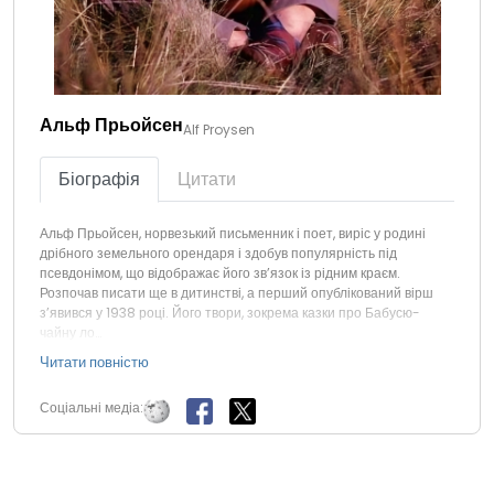
Альф Прьойсен
Alf Proysen
Біографія
Цитати
Альф Прьойсен, норвезький письменник і поет, виріс у родині
дрібного земельного орендаря і здобув популярність під
псевдонімом, що відображає його зв’язок із рідним краєм.
Розпочав писати ще в дитинстві, а перший опублікований вірш
з’явився у 1938 році. Його твори, зокрема казки про Бабусю-
чайну ло…
Читати повністю
Соціальні медіа: