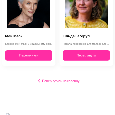
Мей Маск
Гільда Гаґеруп
Кар'єра Мей Маск у модельному бізнесі успішно стартувала після того, як вона зд…
Писала переважно для молоді, але восени 2005 року Гільда Гаґеруп опублікувала с…
Переглянути
Переглянути
Повернутись на головну