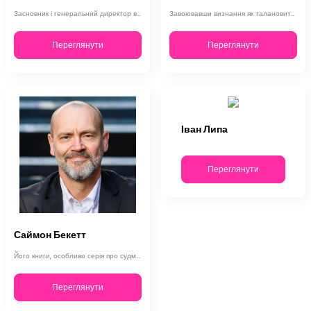
Засновник і генеральний директор видавництва «Фоліо», Олександр Красовицький, є…
Завоювавши визнання як талановита письменниця, Марія Матіос поєднує у своїх тво…
Переглянути
Переглянути
Іван Липа
Переглянути
Саймон Бекетт
Його книги, особливо серія про судмедексперта доктора Девіда Хантера, продані т…
Переглянути