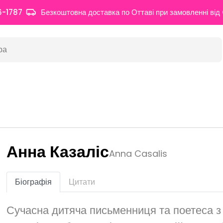
6-1787
Безкоштовна доставка по Оттаві при замовленні ві
Анна Казаліс
Anna Casalis
Біографія
Цитати
Сучасна дитяча письменниця та поетеса з 