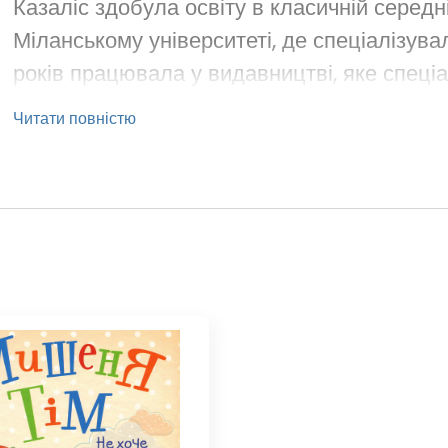
Казаліс здобула освіту в класичній серед
Міланському університеті, де спеціалізувал
років працювала у видавництві, яке спеціа
Читати повністю