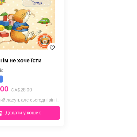
ім не хоче їсти
іс
і
.00
CA$28.00
Тім – великий ласун, але сьогодні він і дивитися не хоче на свій морквяний супчик...
Додати у кошик