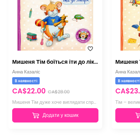
Мишеня Тім боїться іти до лікаря
Мишеня Т
Анна Казаліс
Анна Казал
В наявності
В наявност
CA$22.00
CA$23
CA$28.00
Мишеня Тім дуже хоче виглядати спритним і сміливим в очах друзів. Він дереться високо-високо і падає
Додати у кошик