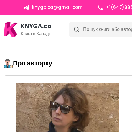
knyga.ca@gmail.com
+1(647)99
KNYGA.ca
Книга в Канаді
Про авторку