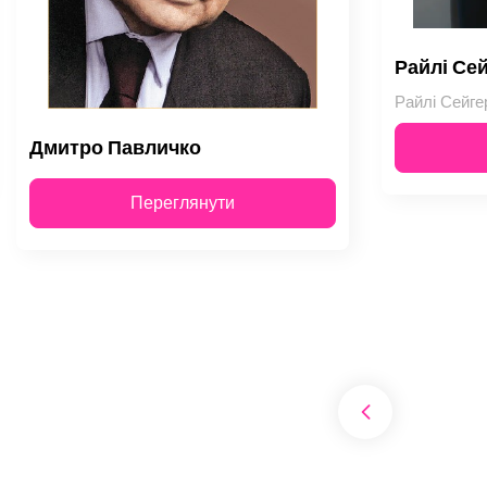
Райлі Се
Дмитро Павличко
Переглянути