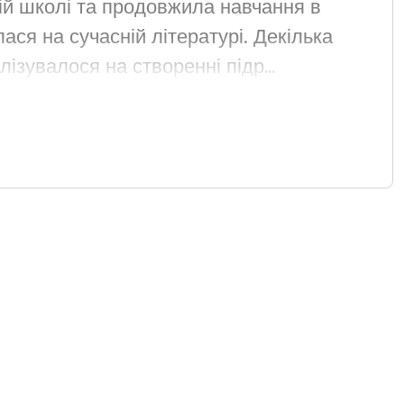
ній школі та продовжила навчання в
ася на сучасній літературі. Декілька
лізувалося на створенні підр…