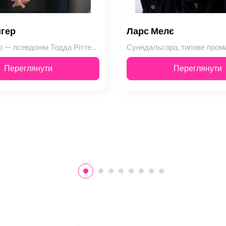
йгер
Ларс Мелє
Райлі Сейгер — псевдонім Тодда Ріттера, колишнього американського журналіста, р…
Переглянути
Переглянути