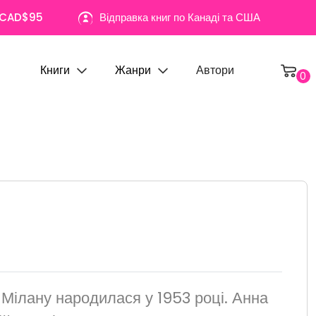
д CAD$95
Відправка книг по Канаді та США
Книги
Жанри
Автори
0
Мілану народилася у 1953 році. Анна