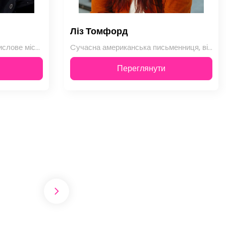
Ліз Томфорд
Сунндальсора, типове промислове містечко на кінці рукава фіорду, стало джерелом…
Cучасна американська письменниця, відома своїми спортивними любовними романами,…
Переглянути