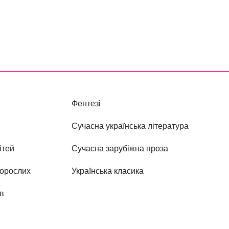
Фентезі
Сучасна українська література
ітей
Сучасна зарубіжна проза
дорослих
Українська класика
ів