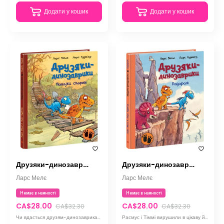
Додати у кошик
Додати у кошик
Друзяки-динозаврики. Пошуки скарбів
Друзяки-динозаврики. Подорож
Ларс Мелє
Ларс Мелє
Немає в наяності
Немає в наяності
CA$28.00
CA$28.00
CA$32.30
CA$32.30
Чи вдасться друзям-динозаврикам знайти скриню зі скарбом?
Расмус і Тіммі вирушили в цікаву й небезпечну подорож. Що чекатиме їх у місцях, де ще не ступала