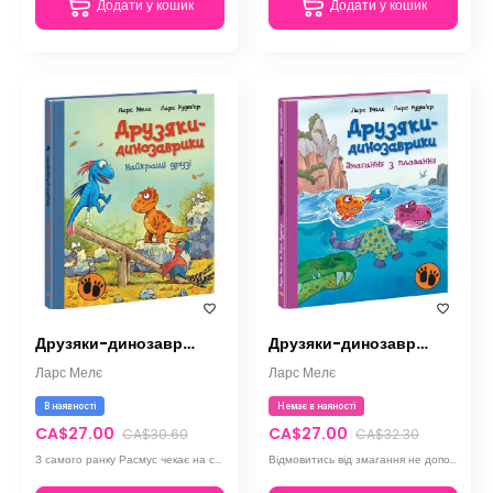
Додати у кошик
Додати у кошик
Друзяки-динозаврики. Найкращі друзі
Друзяки-динозаврики. Змагання з плавання
Ларс Мелє
Ларс Мелє
В наявності
Немає в наяності
CA$27.00
CA$27.00
CA$30.60
CA$32.30
З самого ранку Расмус чекає на свого друга Тіммі, який постійно навідується, щоб розбудити Расмуса.
Відмовитись від змагання не допомогають і чутки, що з'явилося велетенське морське чудовисько.