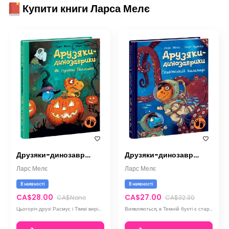
Купити книги Ларса Мелє
Друзяки-динозаврики. Як гуляли Гелловін
Друзяки-динозаврики. Гігантський кальмар
Ларс Мелє
Ларс Мелє
В наявності
В наявності
CA$28.00
CA$27.00
CA$None
CA$32.30
Цьогоріч друзі Расмус і Тіммі вирішили вдягти особливі костюми, аби налякати інших динозавриків.
Виявляються, в Темній бухті є старий затонулий корабель із цілою купою скарбів на борту!