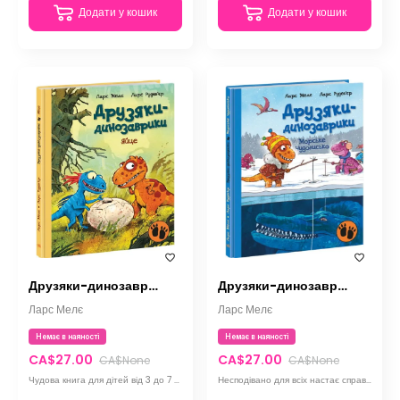
Додати у кошик
Додати у кошик
Друзяки-динозаврики. Яйце
Друзяки-динозаврики. Морське чудовисько
Ларс Мелє
Ларс Мелє
Немає в наяності
Немає в наяності
CA$27.00
CA$27.00
CA$None
CA$None
Чудова книга для дітей від 3 до 7 років, яка познайомить читачів зі світом динозаврів та дружбою
Несподівано для всіх настає справжня зима: холоднішає, випадає сніг, а на озері з’являється лід.