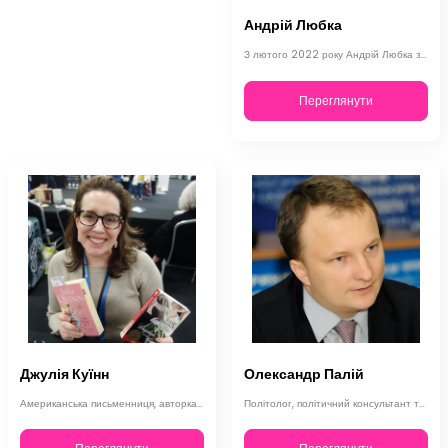
Андрій Любка
З лютого 2022 року Андрій Любка займається волонтерською діяльністю, допомагаюч…
Переглянути
Джулія Куїнн
Олександр Палій
Американська письменниця, авторка популярних історичних любовних романів, зокре…
Політолог, політичний консультант та блогер Олександр Палій народився 7 жовтня …