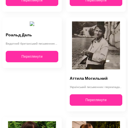
Переглянути
Переглянути
Роальд Даль
Видатний британський письменник норвезького походження, майстер «чорного гумору…
Переглянути
Аттила Могильний
Український письменник і перекладач, Аттила Могильний закінчив Київський універ…
Переглянути