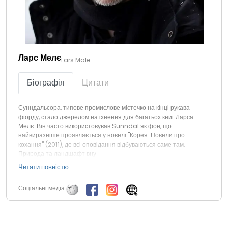
Ларс Мелє
Lars Male
Біографія
Цитати
Сунндальсора, типове промислове містечко на кінці рукава
фіорду, стало джерелом натхнення для багатьох книг Ларса
Мелє. Він часто використовував Sunndal як фон, що
найвиразніше проявляється у новелі "Корея. Новели про
кохання" (2011), де всі оповідання відбуваються саме там.
Природа та ландшафт вну…
Читати повністю
Соціальні медіа: