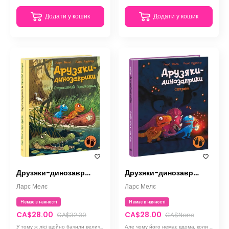
Додати у кошик
Додати у кошик
Друзяки-динозаврики. Страшний крокодил
Друзяки-динозаврики. Секрет
Ларс Мелє
Ларс Мелє
Немає в наяності
Немає в наяності
CA$28.00
CA$28.00
CA$32.30
CA$None
У тому ж лісі щойно бачили величезного крокодила. Тож тепер Расмусові та Тіммі знадобиться удача
Але чому його немає вдома, коли вони туди прибувають? А які таємниці ховаються в темній печері?