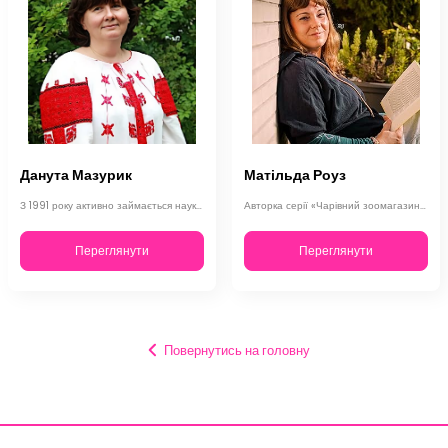
Данута Мазурик
Матільда Роуз
З 1991 року активно займається науково-педагогічною діяльністю. Закінчила Львів…
Авторка серії «Чарівний зоомагазин» — «Мопоріг», «Ла-Ла-Лама» та інших веселих …
Переглянути
Переглянути
Повернутись на головну