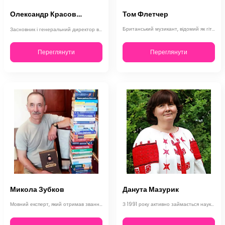
Том Флетчер
Олександр Красовицький
Британський музикант, відомий як гітарист і вокаліст, а також засновник групи M…
Засновник і генеральний директор видавництва «Фоліо», Олександр Красовицький, є…
Переглянути
Переглянути
Микола Зубков
Данута Мазурик
Мовний експерт, який отримав звання Заслуженого працівника освіти України. Вирі…
З 1991 року активно займається науково-педагогічною діяльністю. Закінчила Львів…