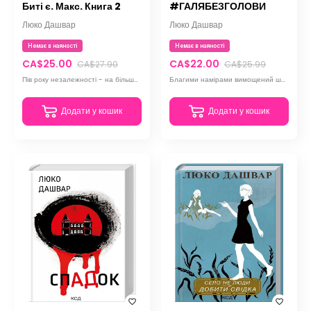
Биті є. Макс. Книга 2
#ГАЛЯБЕЗГОЛОВИ
Люко Дашвар
Люко Дашвар
Немає в наяності
Немає в наяності
CA$25.00
CA$22.00
CA$27.90
CA$25.99
Пів року незалежності - на більше Макса не вистачило. Заради чого він б’ється головою у глуху стіну
Благими намірами вимощений шлях до пекла. Галя сповна відчула сенс цього вислову.
Додати у кошик
Додати у кошик