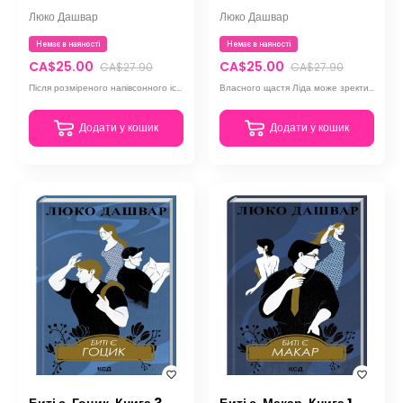
Люко Дашвар
Люко Дашвар
Немає в наяності
Немає в наяності
CA$25.00
CA$25.00
CA$27.90
CA$27.90
Після розміреного напівсонного існування дівчина опиняється у вирі подій і несподіваних зустрічей
Власного щастя Ліда може зректися сама. Адже мати все - і втратити, виявляється, не так і складно
Додати у кошик
Додати у кошик