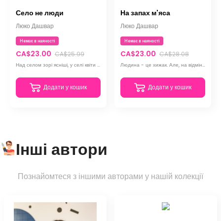
Село не люди
На запах м'яса
Люко Дашвар
Люко Дашвар
Немає в наяності
Немає в наяності
CA$23.00
CA$23.00
CA$25.99
CA$28.08
Над селом зорі ясніші, у селі квіти пахнуть п’янкіше, сільські дівчата дорослішають раніше.
Людина - це хижак. Але, на відміну від тваринного світу, у неї своє "м’ясо"
Додати у кошик
Додати у кошик
Інші автори
Познайомтеся з іншими авторами у нашій колекції