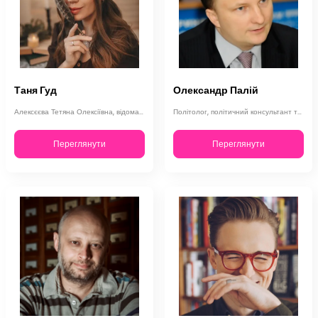
Таня Гуд
Олександр Палій
Алексєєва Тетяна Олексіївна, відома під творчим псевдонімом Таня Гуд, народилас…
Політолог, політичний консультант та блогер Олександр Палій народився 7 жовтня …
Переглянути
Переглянути