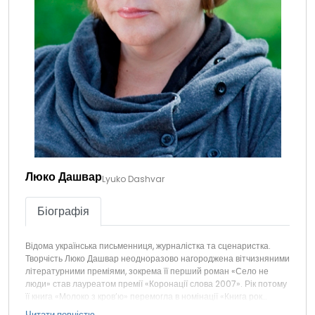
Люко Дашвар
Lyuko Dashvar
Біографія
Відома українська письменниця, журналістка та сценаристка.
Творчість Люко Дашвар неодноразово нагороджена вітчизняними
літературними преміями, зокрема її перший роман «Село не
люди» став лауреатом премії «Коронації слова 2007». Рік потому
її книга «Молоко з кров’ю» перемогла в номінації «Книга рок…
Читати повністю