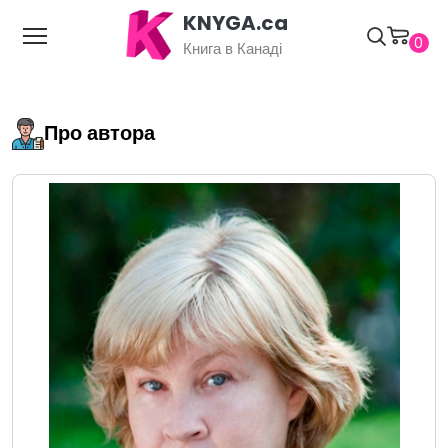
KNYGA.ca
0
Книга в Канаді
Про автора