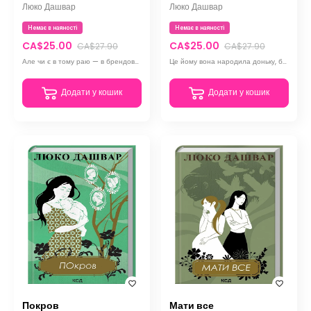
Люко Дашвар
Люко Дашвар
Немає в наяності
Немає в наяності
CA$25.00
CA$25.00
CA$27.90
CA$27.90
Але чи є в тому раю — в брендованому одязі, шикарних офісах та автівках представницького класу
Це йому вона народила доньку, бо кохала... А тоді люди склали легенду
Додати у кошик
Додати у кошик
Покров
Мати все