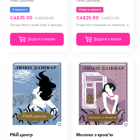
Люко Дашвар
Люко Дашвар
В наявності
Немає в наяності
CA$35.00
CA$25.00
CA$48.45
CA$27.90
Понад п'ятсот років тому її пращурка передбачила події сьогоднішніх днів і залишила нащадкам...
Стара Костомарова не пам’ятає, як опинилася на тому забутому богом хуторі.
Додати у кошик
Додати у кошик
РАЙ.центр
Молоко з кров’ю