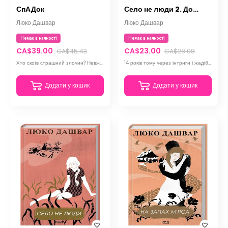
СпАДок
Село не люди 2. Добити свідка
Люко Дашвар
Люко Дашвар
Немає в наяності
Немає в наяності
CA$39.00
CA$23.00
CA$45.43
CA$28.08
Хто скоїв страшний злочин? Невже спадок вартий життя рідної людини? Всі секрети будуть розкриті
14 років тому через інтриги і жадібність сільського магната Івана Залусківського згоріла Шанівка
Додати у кошик
Додати у кошик