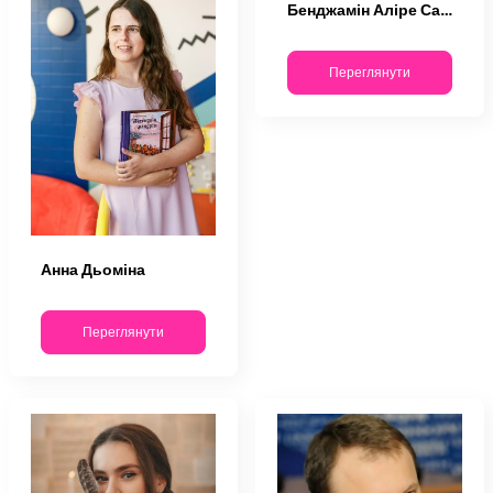
Бенджамін Аліре Саенс
Переглянути
Анна Дьоміна
Переглянути