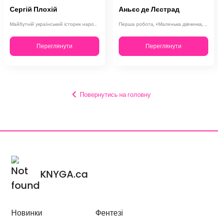
Сергій Плохій
Аньєс де Лєстрад
Майбутній український історик народився 23 травня 1957 року в Горькому. Закінчи…
Перша робота, «Маленька дівчинка, яка більше не хотіла плювати», з ілюстраціями…
Переглянути
Переглянути
Повернутись на головну
KNYGA.ca
Новинки
Фентезі