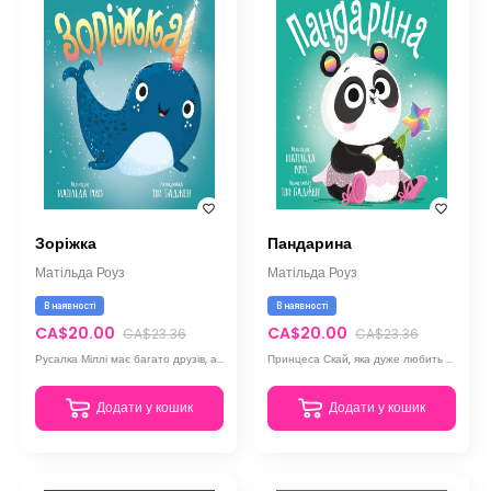
Зоріжка
Пандарина
Матільда Роуз
Матільда Роуз
В наявності
В наявності
CA$20.00
CA$20.00
CA$23.36
CA$23.36
Русалка Міллі має багато друзів, але саме її маленька тваринка-нарвал здатна творити справжні дива
Принцеса Скай, яка дуже любить танцювати, але відчуває страх перед виступом на сцені
Додати у кошик
Додати у кошик