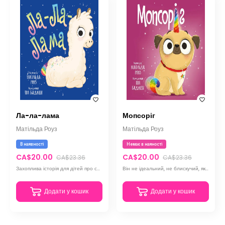
Ла-ла-лама
Мопсоріг
Матільда Роуз
Матільда Роуз
В наявності
Немає в наяності
CA$20.00
CA$20.00
CA$23.36
CA$23.36
Захоплива історія для дітей про сором’язливого принца Лео та його веселу співучу ламу
Він не ідеальний, не блискучий, як очікувала принцеса Ава, але саме це і робить його унікальним
Додати у кошик
Додати у кошик