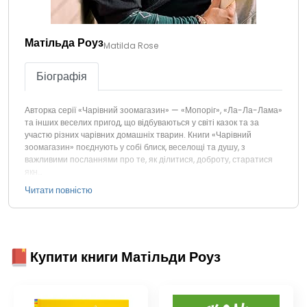
Матільда Роуз
Matilda Rose
Біографія
Авторка серії «Чарівний зоомагазин» — «Мопоріг», «Ла-Ла-Лама»
та інших веселих пригод, що відбуваються у світі казок та за
участю різних чарівних домашніх тварин. Книги «Чарівний
зоомагазин» поєднують у собі блиск, веселощі та душу, з
важливими посланнями про те, як ділитися, доброту, старатися
якн…
Читати повністю
Купити книги Матільди Роуз