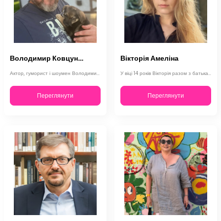
Володимир Ковцун (Владзьо)
Вікторія Амеліна
Актор, гуморист і шоумен Володимир Ковцун народився 12 листопада 1976 року в се…
У віці 14 років Вікторія разом з батьками емігрувала до Канади, але згодом пове…
Переглянути
Переглянути