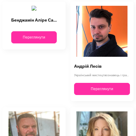
Бенджамін Аліре Саенс
Переглянути
Андрій Лесів
Український мистецтвознавець і графік. Народився 24 березня 1984 року у місті Л…
Переглянути