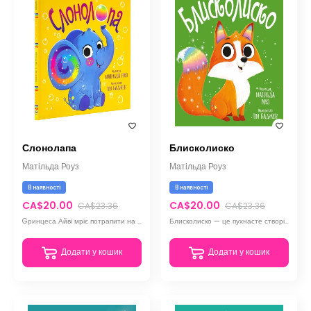
Слонолапа
Блисколиско
Матільда Роуз
Матільда Роуз
В наявності
В наявності
CA$20.00
CA$20.00
CA$23.36
CA$23.36
Gринцеса Айві мріє потрапити на парад магічних улюбленців. Але в неї є страх: вона надто хвилюється
Блисколиско — це пухнасте створіння з надзвичайною магічною силою, яка от-от може зникнути назавжди
Додати у кошик
Додати у кошик