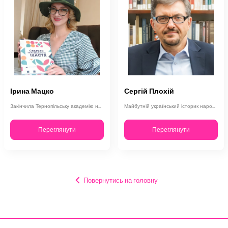
Ірина Мацко
Сергій Плохій
Закінчила Тернопільську академію народного господарства (сьогодні ТНЕУ) за спец…
Майбутній український історик народився 23 травня 1957 року в Горькому. Закінчи…
Переглянути
Переглянути
Повернутись на головну