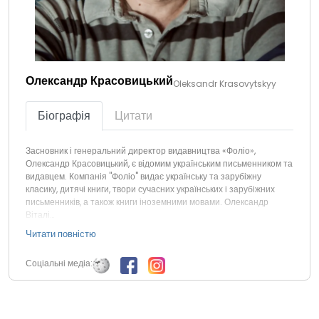
Олександр Красовицький
Oleksandr Krasovytskyy
Біографія
Цитати
Засновник і генеральний директор видавництва «Фоліо»,
Олександр Красовицький, є відомим українським письменником та
видавцем. Компанія "Фоліо" видає українську та зарубіжну
класику, дитячі книги, твори сучасних українських і зарубіжних
письменників, а також книги іноземними мовами. Олександр
Віталі…
Читати повністю
Соціальні медіа: