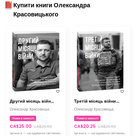
Купити книги Олександра
Красовицького
Другий місяць війни. Хроніка подій. Промови та звернення Президента Володимира Зеленського
Третій місяць війни. Хроніка подій. Промови та звернення Президента Володимира Зеленського
Олександр Красовицький
Олександр Красовицький
Немає в наяності
Немає в наяності
CA$25.00
CA$20.25
CA$29.59
CA$29.59
Ця книга — нагадування світовому суспільству про те, що російсько-українська війна триває...
Ця книга — нагадування світовому суспільству про те, що російсько-українська війна триває