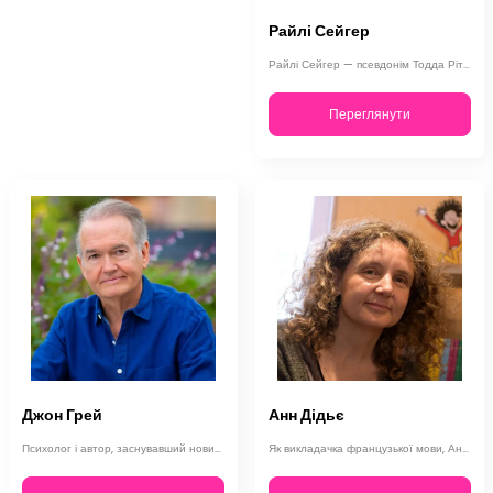
Райлі Сейгер
Райлі Сейгер — псевдонім Тодда Ріттера, колишнього американського журналіста, р…
Переглянути
Джон Грей
Анн Дідьє
Психолог і автор, заснувавший новий підхід до взаємин між чоловіками та жінками…
Як викладачка французької мови, Анн Дідьє завжди ставила перед собою мету вплив…