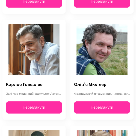
Переглянути
Переглянути
Карлос Гонсалес
Олів'є Мюллер
Закінчив медичний факультет Автономного університету Барселони та спеціалізував…
Французький письменник, народився у Люневілю у 1973 році. Спеціалізується на лі…
Переглянути
Переглянути