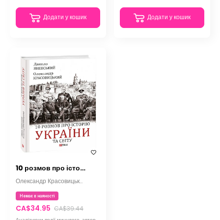
Додати у кошик
Додати у кошик
10 розмов про історію України та світу
Олександр Красовицький
Немає в наяності
CA$34.95
CA$39.44
Аналізуючи події минулого, автори неминуче проводять паралелі з сучасними подіями